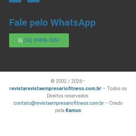
Fale pelo WhatsApp
(32) 99850-5551
© 2002 / 2026–
revistarevistaempresariofitness.com.br
– Todos os
Direitos reservados.
contato@revistaempresariofitness.com.br
– Criado
pela
Kamus