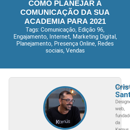
COMO PLANEJAR A
COMUNICAÇÃO DA SUA
ACADEMIA PARA 2021
Tags:
Comunicação
,
Edição 96
,
Engajamento
,
Internet
,
Marketing Digital
,
Planejamento
,
Presença Online
,
Redes
sociais
,
Vendas
Cris
Colunis
San
Design
web,
fundad
da
Kamus.