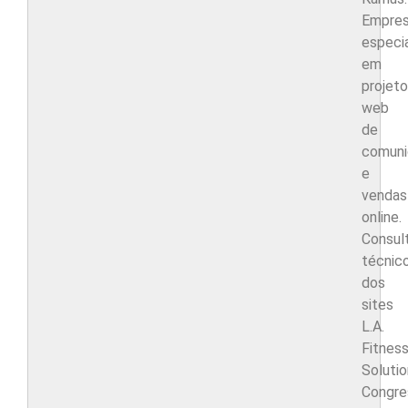
Empre
especi
em
projet
web
de
comuni
e
vendas
online.
Consul
técnic
dos
sites
L.A.
Fitnes
Solutio
Congre