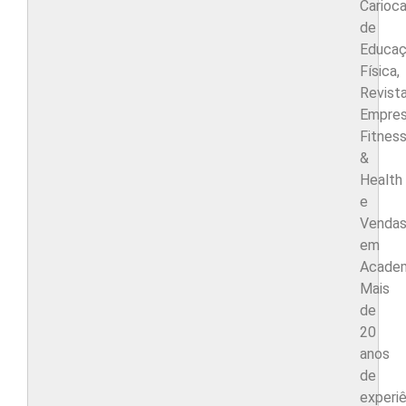
Carioc
de
Educa
Física,
Revist
Empres
Fitnes
&
Health
e
Venda
em
Academ
Mais
de
20
anos
de
experiê