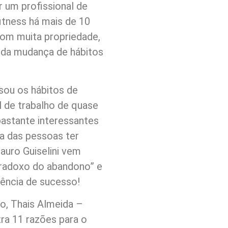
r um profissional de
itness há mais de 10
com muita propriedade,
se da mudança de hábitos
isou os hábitos de
l de trabalho de quase
astante interessantes
a das pessoas ter
Mauro Guiselini vem
radoxo do abandono” e
ência de sucesso!
ão, Thais Almeida –
ra 11 razões para o