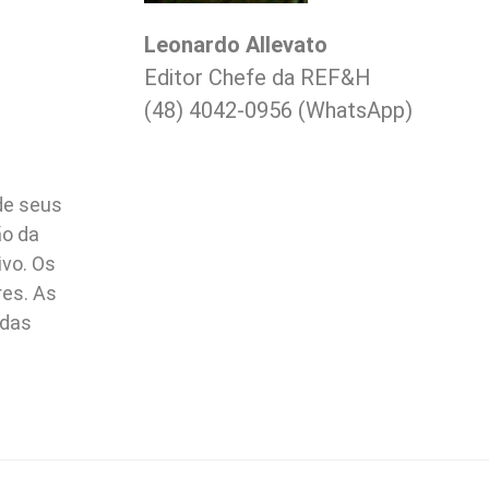
Leonardo Allevato
Editor Chefe da REF&H
(48) 4042-0956 (WhatsApp)
de seus
ão da
ivo. Os
res. As
idas