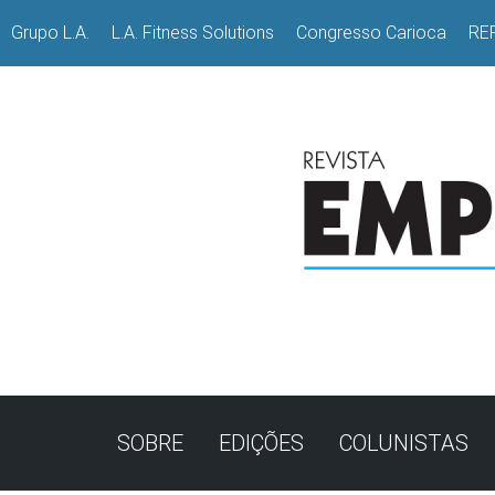
Grupo L.A.
L.A. Fitness Solutions
Congresso Carioca
RE
SOBRE
EDIÇÕES
COLUNISTAS