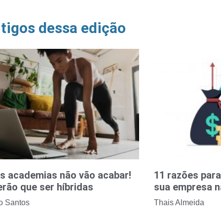
tigos dessa edição
as academias não vão acabar!
11 razões par
rão que ser híbridas
sua empresa n
no Santos
Thais Almeida