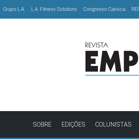
Grupo L.A.
L.A. Fitness Solutions
Congresso Carioca
RE
SOBRE
EDIÇÕES
COLUNISTAS