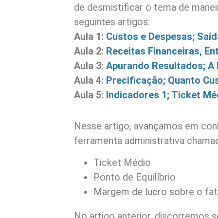
de desmistificar o tema de maneir
seguintes artigos:
Aula 1:
Custos e Despesas; Saíd
Aula 2:
Receitas Financeiras, En
Aula 3:
Apurando Resultados; A
Aula 4:
Precificação; Quanto Cu
Aula 5:
Indicadores 1; Ticket Mé
Nesse artigo, avançamos em con
ferramenta administrativa chamad
Ticket Médio
Ponto de Equilíbrio
Margem de lucro sobre o fa
No artigo anterior, discorremos s