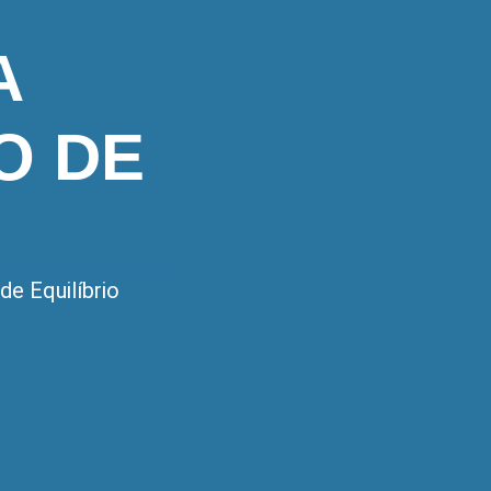
A
O DE
de Equilíbrio