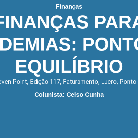
Finanças
FINANÇAS PAR
DEMIAS: PONT
EQUILÍBRIO
even Point
,
Edição 117
,
Faturamento
,
Lucro
,
Ponto 
Colunista: Celso Cunha