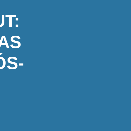
T:
AS
ÓS-