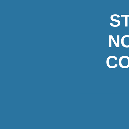
S
N
CO