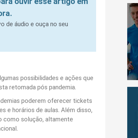
para ouvir esse artigo em
ora.
ivo de áudio e ouça no seu
lgumas possibilidades e ações que
esta retomada pós pandemia.
ademias poderem oferecer tickets
s e horários de aulas. Além disso,
o como solução, altamente
cional.