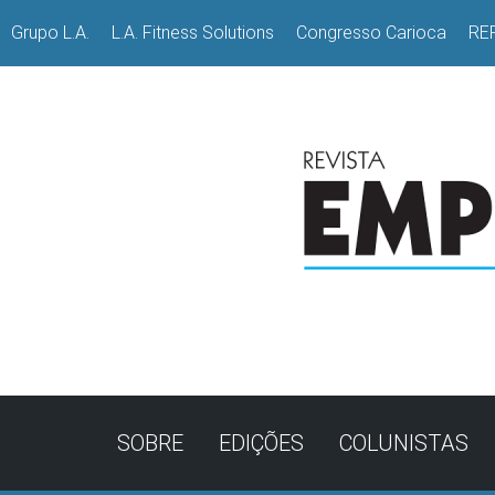
Grupo L.A.
L.A. Fitness Solutions
Congresso Carioca
RE
SOBRE
EDIÇÕES
COLUNISTAS