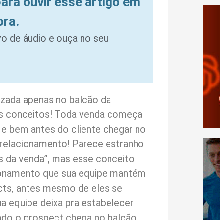
para ouvir esse artigo em
ora.
ivo de áudio e ouça no seu
izada apenas no balcão da
us conceitos! Toda venda começa
 e bem antes do cliente chegar no
 relacionamento! Parece estranho
s da venda”, mas esse conceito
cionamento que sua equipe mantém
cts, antes mesmo de eles se
a equipe deixa pra estabelecer
do o prospect chega no balcão,