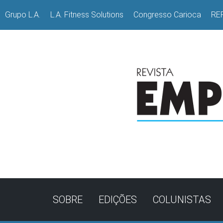
Grupo L.A.
L.A. Fitness Solutions
Congresso Carioca
RE
SOBRE
EDIÇÕES
COLUNISTAS