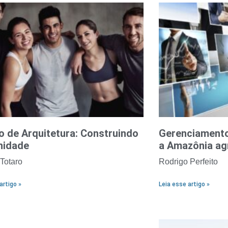
o de Arquitetura: Construindo
Gerenciamento 
idade
a Amazônia a
 Totaro
Rodrigo Perfeito
artigo »
Leia esse artigo »