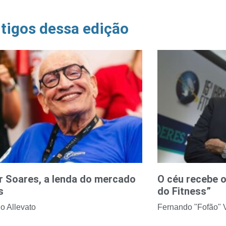
tigos dessa edição
r Soares, a lenda do mercado
O céu recebe o
s
do Fitness”
o Allevato
Fernando "Fofão" V