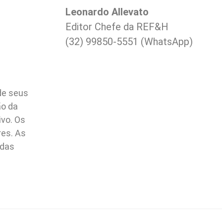
Leonardo Allevato
Editor Chefe da REF&H
(32) 99850-5551 (WhatsApp)
de seus
ão da
ivo. Os
res. As
idas