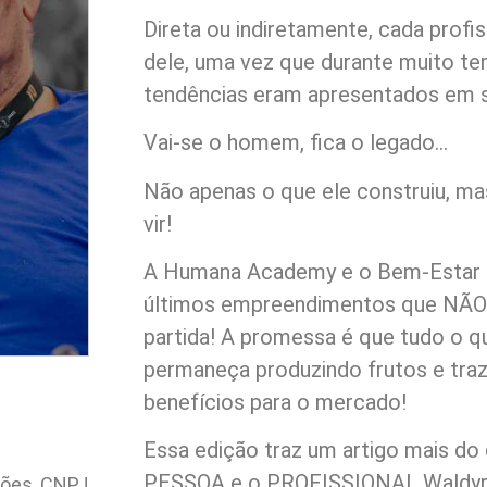
Direta ou indiretamente, cada prof
dele, uma vez que durante muito te
tendências eram apresentados em 
Vai-se o homem, fica o legado…
Não apenas o que ele construiu, ma
vir!
A Humana Academy e o Bem-Estar B
últimos empreendimentos que NÃO
partida! A promessa é que tudo o qu
permaneça produzindo frutos e tra
benefícios para o mercado!
Essa edição traz um artigo mais do 
PESSOA e o PROFISSIONAL Waldyr S
ções, CNPJ