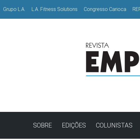
Grupo L.A.
L.A. Fitness Solutions
Congresso Carioca
RE
SOBRE
EDIÇÕES
COLUNISTAS